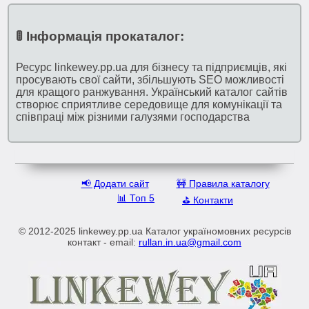
🚦 Інформація прокаталог:
Ресурс linkewey.pp.ua для бізнесу та підприємців, які
просувають свої сайти, збільшують SEO можливості
для кращого ранжування. Український каталог сайтів
створює сприятливе середовище для комунікації та
співпраці між різними галузями господарства
📢 Додати сайт
🚧 Правила каталогу
📊 Топ 5
⛳️ Контакти
© 2012-2025 linkewey.pp.ua Каталог україномовних ресурсів
контакт - email:
rullan.in.ua@gmail.com