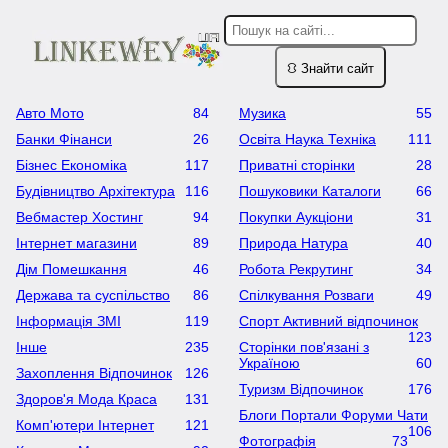
⛻ Знайти сайт
Авто Мото
84
Музика
55
Банки Фінанси
26
Освіта Наука Техніка
111
Бізнес Економіка
117
Приватні сторінки
28
Будівництво Архітектура
116
Пошуковики Каталоги
66
Вебмастер Хостинг
94
Покупки Аукціони
31
Інтернет магазини
89
Природа Натура
40
Дім Помешкання
46
Робота Рекрутинг
34
Держава та суспільство
86
Cпілкування Розваги
49
Інформація ЗМІ
119
Спорт Активний відпочинок
123
Інше
235
Сторінки пов'язані з
Україною
60
Захоплення Відпочинок
126
Туризм Відпочинок
176
Здоров'я Мода Краса
131
Блоги Портали Форуми Чати
Комп'ютери Інтернет
121
106
Фотографія
73