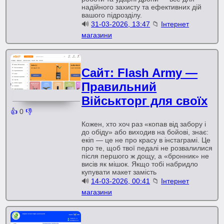
надійного захисту та ефективних дій
вашого підрозділу.
🔊
31-03-2026, 13:47
📁
Інтернет
магазини
Сайт: Flash Army —
Правильний
Військторг для своїх
👍
0
👎
Кожен, хто хоч раз «копав від забору і
до обіду» або виходив на бойові, знає:
екіп — це не про красу в інстаграмі. Це
про те, щоб твої педалі не розвалилися
після першого ж дощу, а «бронник» не
висів як мішок. Якщо тобі набридло
купувати макет замість
🔊
14-03-2026, 00:41
📁
Інтернет
магазини