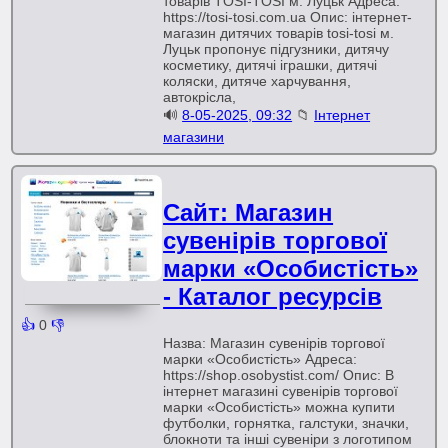
товарів TOSI-TOSI м. Луцьк Адреса:
https://tosi-tosi.com.ua Опис: інтернет-
магазин дитячих товарів tosi-tosi м.
Луцьк пропонує підгузники, дитячу
косметику, дитячі іграшки, дитячі
коляски, дитяче харчування,
автокрісла,
🔊
8-05-2025, 09:32
📁
Інтернет
магазини
Сайт: Магазин
сувенірів торгової
марки «Особистість»
- Каталог ресурсів
👍
0
👎
Назва: Магазин сувенірів торгової
марки «Особистість» Адреса:
https://shop.osobystist.com/ Опис: В
інтернет магазині сувенірів торгової
марки «Особистість» можна купити
футболки, горнятка, галстуки, значки,
блокноти та інші сувеніри з логотипом