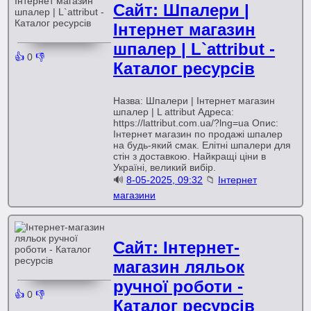
Сайт: Шпалери |
Інтернет магазин
шпалер | L`attribut -
👍
0
👎
Каталог ресурсів
Назва: Шпалери | Інтернет магазин
шпалер | L attribut Адреса:
https://lattribut.com.ua/?lng=ua Опис:
Інтернет магазин по продажі шпалер
на будь-який смак. Елітні шпалери для
стін з доставкою. Найкращі ціни в
Україні, великий вибір.
🔊
8-05-2025, 09:32
📁
Інтернет
магазини
Сайт: Інтернет-
магазин ляльок
ручної роботи -
👍
0
👎
Каталог ресурсів