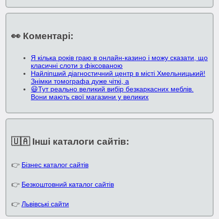
👀 Коментарі:
Я кілька років граю в онлайн-казино і можу сказати, що
класичні слоти з фіксованою
Найліпший діагностичний центр в місті Хмельницький!
Знімки томографа дуже чіткі, а
😃Тут реально великий вибір безкаркасних меблів.
Вони мають свої магазини у великих
🇺🇦 Інші каталоги сайтів:
👉
Бізнес каталог сайтів
👉
Безкоштовний каталог сайтів
👉
Львівські сайти