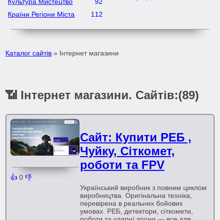
Культура Мистецтво
92
Країни Регіони Міста
112
Каталог сайтів
» Інтернет магазини
📶 Інтернет магазини. Сайтів:(89)
Сайт: Купити РЕБ ,
Чуйку, Сіткомет,
роботи та FPV
👍
0
👎
Український виробник з повним циклом
виробництва. Оригінальна техніка,
перевірена в реальних бойових
умовах. РЕБ, детектори, сіткомети,
роботи та ударні дрони — все для