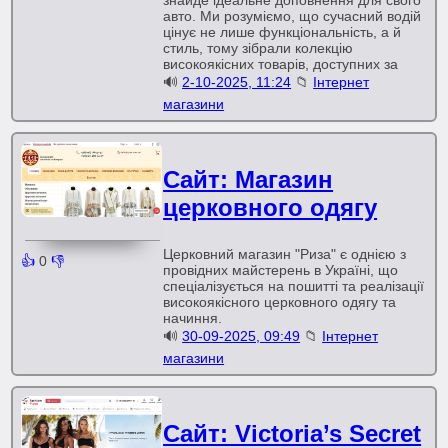
знайде ідеальне доповнення для свого
авто. Ми розуміємо, що сучасний водій
цінує не лише функціональність, а й
стиль, тому зібрали колекцію
високоякісних товарів, доступних за
🔊
2-10-2025, 11:24
📁
Інтернет
магазини
Сайт: Магазин
церковного одягу
Церковний магазин "Риза" є однією з
👍
0
👎
провідних майстерень в Україні, що
спеціалізується на пошитті та реалізації
високоякісного церковного одягу та
начиння.
🔊
30-09-2025, 09:49
📁
Інтернет
магазини
Сайт: Victoria’s Secret