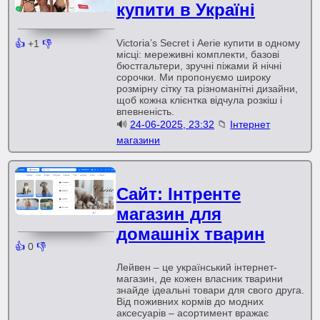
купити в Україні
Victoria’s Secret і Aerie купити в одному
👍
+1
👎
місці: мереживні комплекти, базові
бюстгальтери, зручні піжами й нічні
сорочки. Ми пропонуємо широку
розмірну сітку та різноманітні дизайни,
щоб кожна клієнтка відчула розкіш і
впевненість.
🔊
24-06-2025, 23:32
📁
Інтернет
магазини
Сайт: Інтренте
магазин для
домашніх тварин
👍
0
👎
Лейвен – це український інтернет-
магазин, де кожен власник тварини
знайде ідеальні товари для свого друга.
Від поживних кормів до модних
аксесуарів – асортимент вражає