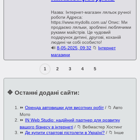
Назва: Інтернет-магазин ляльок ручної
роботи Адреса:
https://www.mydolls.com.ua/ Опис: Ми
продаємо ляльки, зроблені люблячими
руками майстрів. Це чудовий
подарунок дитині, другові, коханій
людині чи собі особисто!
🔊
8-05-2025, 09:32
📁
Інтернет
магазини
1
2
3
4
5
🔷 Останні додані сайти:
⏩
Оренда автовишки для висотних робіт
/
📁 Авто
Мото
⏩
IN Web Studio: надійний партнер для розвитку
вашого бізнесу в інтернеті
/
📁 Вебмастер Хостинг
⏩
Де купити стартові пістолети в Україні?
/
📁 Інше