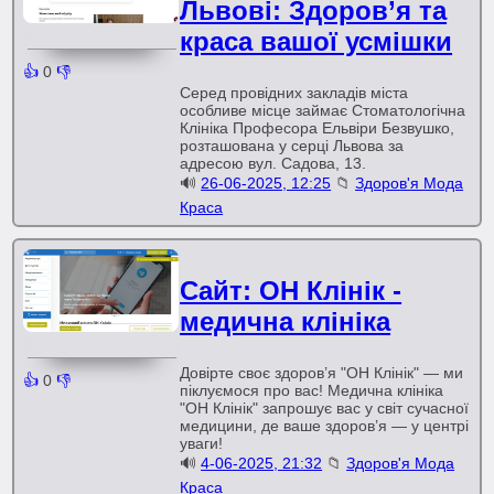
Львові: Здоров’я та
краса вашої усмішки
👍
0
👎
Серед провідних закладів міста
особливе місце займає Стоматологічна
Клініка Професора Ельвіри Безвушко,
розташована у серці Львова за
адресою вул. Садова, 13.
🔊
26-06-2025, 12:25
📁
Здоров'я Мода
Краса
Сайт: ОН Клінік -
медична клініка
Довірте своє здоров’я "ОН Клінік" — ми
👍
0
👎
піклуємося про вас! Медична клініка
"ОН Клінік" запрошує вас у світ сучасної
медицини, де ваше здоров’я — у центрі
уваги!
🔊
4-06-2025, 21:32
📁
Здоров'я Мода
Краса