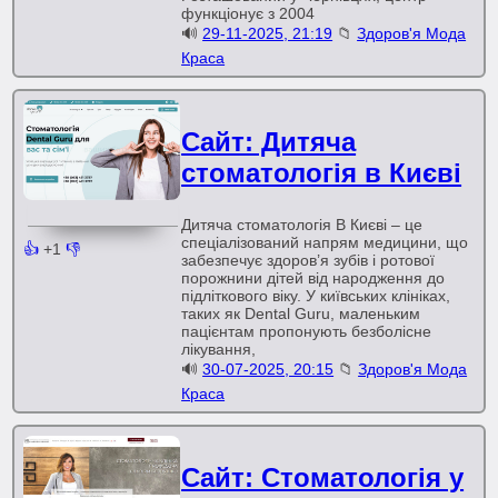
функціонує з 2004
🔊
29-11-2025, 21:19
📁
Здоров'я Мода
Краса
Сайт: Дитяча
стоматологія в Києві
Дитяча стоматологія В Києві – це
спеціалізований напрям медицини, що
👍
+1
👎
забезпечує здоров’я зубів і ротової
порожнини дітей від народження до
підліткового віку. У київських клініках,
таких як Dental Guru, маленьким
пацієнтам пропонують безболісне
лікування,
🔊
30-07-2025, 20:15
📁
Здоров'я Мода
Краса
Сайт: Стоматологія у