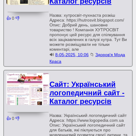
Каталог ресурсів
Назва: хутросвіт-пухнаста розкіш
👍
0
👎
Адреса: https://hutrosvit.blogspot.com/
Опис: Добрий день, шановне
товариство ! Компанія ХУТРОСВІТ
пропонує цей ресурс для спілкування
всіх зацікавлених в галузі хутра. Тут Ви
можете розміщувати не тільки
коментарі, але
🔊
8-05-2025, 10:06
📁
Здоров'я Мода
Краса
Сайт: Український
логопедичний сайт -
Каталог ресурсів
Назва: Український логопедичний сайт
👍
0
👎
Адреса: https://www.logopedia.com.ua
Опис: Український логопедичний сайт
для батьків, які піклуються про
мовленнєвий розвиток своєї дитини, та