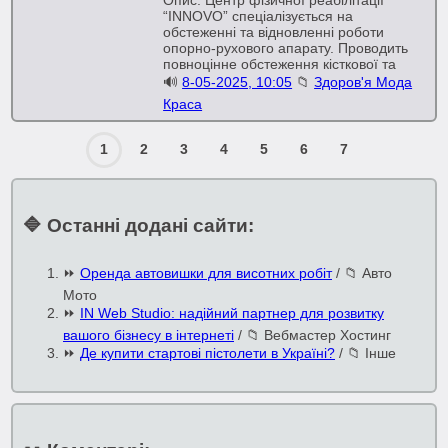
Опис: Центр фізичної реабілітації
“INNOVO” спеціалізується на
обстеженні та відновленні роботи
опорно-рухового апарату. Проводить
повноцінне обстеження кісткової та
🔊
8-05-2025, 10:05
📁
Здоров'я Мода
Краса
1
2
3
4
5
6
7
🔷 Останні додані сайти:
⏩
Оренда автовишки для висотних робіт
/
📁 Авто
Мото
⏩
IN Web Studio: надійний партнер для розвитку
вашого бізнесу в інтернеті
/
📁 Вебмастер Хостинг
⏩
Де купити стартові пістолети в Україні?
/
📁 Інше