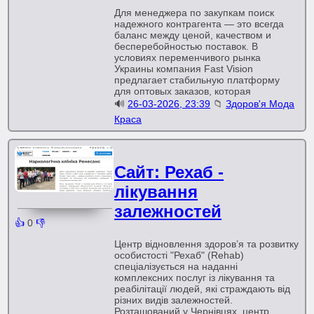
Для менеджера по закупкам поиск
надежного контрагента — это всегда
баланс между ценой, качеством и
бесперебойностью поставок. В
условиях переменчивого рынка
Украины компания Fast Vision
предлагает стабильную платформу
для оптовых заказов, которая
🔊
26-03-2026, 23:39
📁
Здоров'я Мода
Краса
Сайт: Рехаб -
лікування
залежностей
👍
0
👎
Центр відновлення здоров’я та розвитку
особистості "Рехаб" (Rehab)
спеціалізується на наданні
комплексних послуг із лікування та
реабілітації людей, які страждають від
різних видів залежностей.
Розташований у Чернівцях, центр