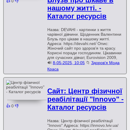
👍
0
👎
нашому житті. -
Каталог ресурсів
Назва: DEVAHI - картинки з життя
чарівної дівчини. Щоденник Валентини
Блузь про цікаве в нашому житті.
Адреса: https://devahi.net/ Опис:
Жіночий сайт про здоров’я та красу.
Корисні поради господиням. Цікавинки
для сучасних дівчат, Eurovision 2009,
🔊
8-05-2025, 10:05
📁
Здоров'я Мода
Краса
Сайт: Центр фізичної
реабілітації "Innovo" -
Каталог ресурсів
👍
0
👎
Назва: Центр фізичної реабілітації
"Innovo" Адреса: https://innovo.lviv.ua/