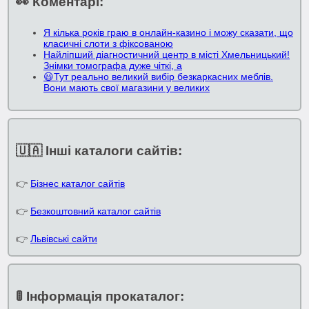
👀 Коментарі:
Я кілька років граю в онлайн-казино і можу сказати, що
класичні слоти з фіксованою
Найліпший діагностичний центр в місті Хмельницький!
Знімки томографа дуже чіткі, а
😃Тут реально великий вибір безкаркасних меблів.
Вони мають свої магазини у великих
🇺🇦 Інші каталоги сайтів:
👉
Бізнес каталог сайтів
👉
Безкоштовний каталог сайтів
👉
Львівські сайти
🚦 Інформація прокаталог: