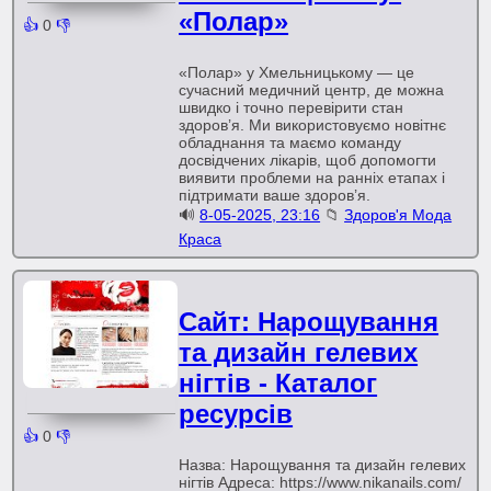
«Полар»
👍
0
👎
«Полар» у Хмельницькому — це
сучасний медичний центр, де можна
швидко і точно перевірити стан
здоров’я. Ми використовуємо новітнє
обладнання та маємо команду
досвідчених лікарів, щоб допомогти
виявити проблеми на ранніх етапах і
підтримати ваше здоров’я.
🔊
8-05-2025, 23:16
📁
Здоров'я Мода
Краса
Сайт: Нарощування
та дизайн гелевих
нігтів - Каталог
ресурсів
👍
0
👎
Назва: Нарощування та дизайн гелевих
нігтів Адреса: https://www.nikanails.com/