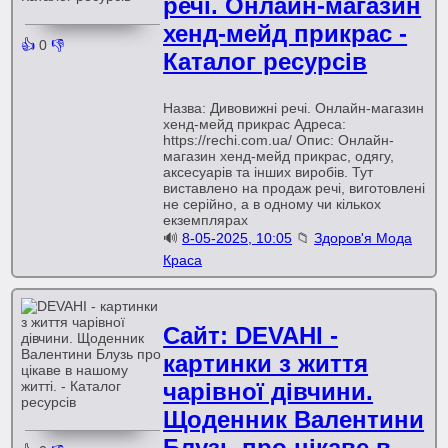
речі. Онлайн-магазин
хенд-мейд прикрас -
👍
0
👎
Каталог ресурсів
Назва: Дивовижні речі. Онлайн-магазин
хенд-мейд прикрас Адреса:
https://rechi.com.ua/ Опис: Онлайн-
магазин хенд-мейд прикрас, одягу,
аксесуарів та інших виробів. Тут
виставлено на продаж речі, виготовлені
не серійно, а в одному чи кількох
екземплярах
🔊
8-05-2025, 10:05
📁
Здоров'я Мода
Краса
Сайт: DEVAHI -
картинки з життя
чарівної дівчини.
Щоденник Валентини
Блузь про цікаве в