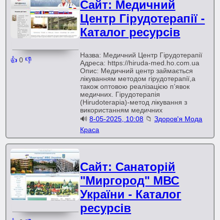
Сайт: Медичний
Центр Гірудотерапії -
Каталог ресурсів
Назва: Медичний Центр Гірудотерапії
👍
0
👎
Адреса: https://hiruda-med.ho.com.ua
Опис: Медичний центр займається
лікуванням методом гірудотерапії,а
також оптовою реалізацією п’явок
медичних. Гірудотерапія
(Hirudoterapia)-метод лікування з
використанням медичних
🔊
8-05-2025, 10:08
📁
Здоров'я Мода
Краса
Сайт: Санаторій
"Миргород" МВС
України - Каталог
ресурсів