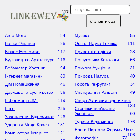
⛻ Знайти сайт
Авто Мото
84
Музика
55
Банки Фінанси
26
Освіта Наука Техніка
111
Бізнес Економіка
117
Приватні сторінки
28
Будівництво Архітектура
116
Пошуковики Каталоги
66
Вебмастер Хостинг
94
Покупки Аукціони
31
Інтернет магазини
89
Природа Натура
40
Дім Помешкання
46
Робота Рекрутинг
34
Держава та суспільство
86
Cпілкування Розваги
49
Інформація ЗМІ
119
Спорт Активний відпочинок
123
Інше
235
Сторінки пов'язані з
Україною
60
Захоплення Відпочинок
126
Туризм Відпочинок
176
Здоров'я Мода Краса
131
Блоги Портали Форуми Чати
Комп'ютери Інтернет
121
106
Фотографія
73