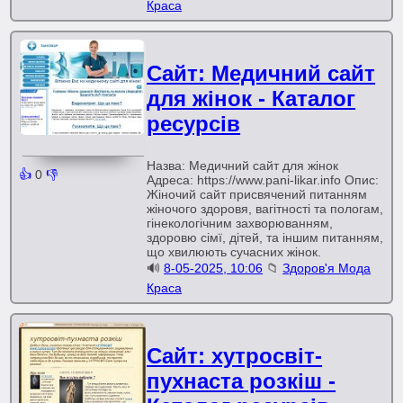
Краса
Сайт: Медичний сайт
для жінок - Каталог
ресурсів
Назва: Медичний сайт для жінок
👍
0
👎
Адреса: https://www.pani-likar.info Опис:
Жіночий сайт присвячений питанням
жіночого здоровя, вагітності та пологам,
гінекологічним захворюванням,
здоровю сімї, дітей, та іншим питанням,
що хвилюють сучасних жінок.
🔊
8-05-2025, 10:06
📁
Здоров'я Мода
Краса
Сайт: хутросвіт-
пухнаста розкіш -