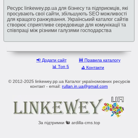
Ресурс linkewey.pp.ua для бізнесу та підприємців, які
просувають свої сайти, збільшують SEO можливості
для кращого ранжування. Український каталог сайтів
створює сприятливе середовище для комунікації та
співпраці між різними галузями господарства
📢 Додати сайт
🚧 Правила каталогу
📊 Топ 5
⛳️ Контакти
© 2012-2025 linkewey.pp.ua Каталог україномовних ресурсів
контакт - email:
rullan.in.ua@gmail.com
За підтримки 🐿️ ardilla-cms.top