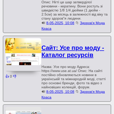
Опис: Нігті це шар затверділої
речовини - кератину. Вони ростуть зі
швидкістю 1/8 1/4 дюйми (1 дюйм -
2.5см) за місяць в залежності від віку та
стану здоров"я людини.
🔊
8-05-2025, 10:08
📁
Здоров'я Мода
Краса
Сайт: Усе про моду -
Каталог ресурсів
Назва: Усе про моду Адреса:
https://www.use.at.ua/ Опис: На сайті
постійно обновляються новини в
👍
0
👎
українській та міжнародній моді, статті
про основні бренди, фото та відео з
найновіших колекцій, форум.
🔊
8-05-2025, 10:08
📁
Здоров'я Мода
Краса