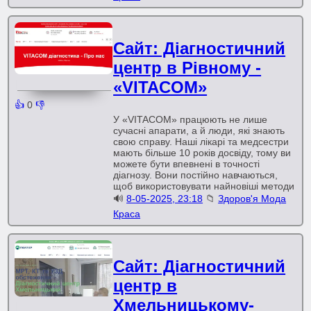
Сайт: Діагностичний
центр в Рівному -
«VITACOM»
👍
0
👎
У «VITACOM» працюють не лише
сучасні апарати, а й люди, які знають
свою справу. Наші лікарі та медсестри
мають більше 10 років досвіду, тому ви
можете бути впевнені в точності
діагнозу. Вони постійно навчаються,
щоб використовувати найновіші методи
🔊
8-05-2025, 23:18
📁
Здоров'я Мода
Краса
Сайт: Діагностичний
центр в
Хмельницькому-