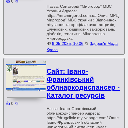
👍
0
👎
Назва: Санаторій "Миргород" МВС
України Адреса:
https://mrcmirgorod.com.ua Опис: МРЦ
Миргород" МВС України : Відпочинок,
лікування та профілактика гастритів,
шлункових, кишикових захворювань,
діабетів, гепатитів. Мінеральна
миргородська
🔊
8-05-2025, 10:06
📁
Здоров'я Мода
Краса
Сайт: Івано-
Франківський
облнаркодиспансер -
Каталог ресурсів
👍
0
👎
Назва: Івано-Франківський
облнаркодиспансер Адреса:
https://drugclinic.mylivepage.com/ Опис:
Івано-Франківський обласний
наркологічний диспансер надає