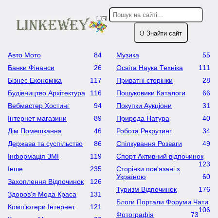
⛻ Знайти сайт
Авто Мото
84
Музика
55
Банки Фінанси
26
Освіта Наука Техніка
111
Бізнес Економіка
117
Приватні сторінки
28
Будівництво Архітектура
116
Пошуковики Каталоги
66
Вебмастер Хостинг
94
Покупки Аукціони
31
Інтернет магазини
89
Природа Натура
40
Дім Помешкання
46
Робота Рекрутинг
34
Держава та суспільство
86
Cпілкування Розваги
49
Інформація ЗМІ
119
Спорт Активний відпочинок
123
Інше
235
Сторінки пов'язані з
Україною
60
Захоплення Відпочинок
126
Туризм Відпочинок
176
Здоров'я Мода Краса
131
Блоги Портали Форуми Чати
Комп'ютери Інтернет
121
106
Фотографія
73