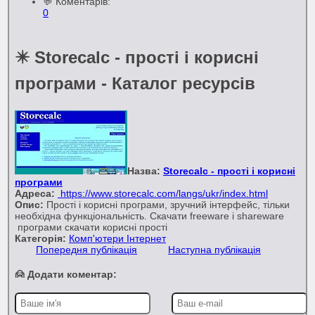
💬 Коментарів:
0
✴️ Storecalc - прості і корисні
програми - Каталог ресурсів
Назва:
Storecalc - прості і корисні
програми
Адреса:
https://www.storecalc.com/langs/ukr/index.html
Опис:
Прості і корисні програми, зручний інтерфейс, тільки
необхідна функціональність. Скачати freeware і shareware
програми скачати корисні прості
Категорія:
Комп'ютери Інтернет
Попередня публікація
Наступна публікація
🙍 Додати коментар: