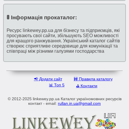
🚦 Інформація прокаталог:
Ресурс linkewey.pp.ua для бізнесу та підприємців, які
просувають свої сайти, збільшують SEO можливості
для кращого ранжування. Український каталог сайтів
створює сприятливе середовище для комунікації та
співпраці між різними галузями господарства
📢 Додати сайт
🚧 Правила каталогу
📊 Топ 5
⛳️ Контакти
© 2012-2025 linkewey.pp.ua Каталог україномовних ресурсів
контакт - email:
rullan.in.ua@gmail.com