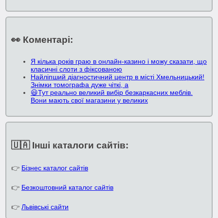
👀 Коментарі:
Я кілька років граю в онлайн-казино і можу сказати, що
класичні слоти з фіксованою
Найліпший діагностичний центр в місті Хмельницький!
Знімки томографа дуже чіткі, а
😃Тут реально великий вибір безкаркасних меблів.
Вони мають свої магазини у великих
🇺🇦 Інші каталоги сайтів:
👉
Бізнес каталог сайтів
👉
Безкоштовний каталог сайтів
👉
Львівські сайти