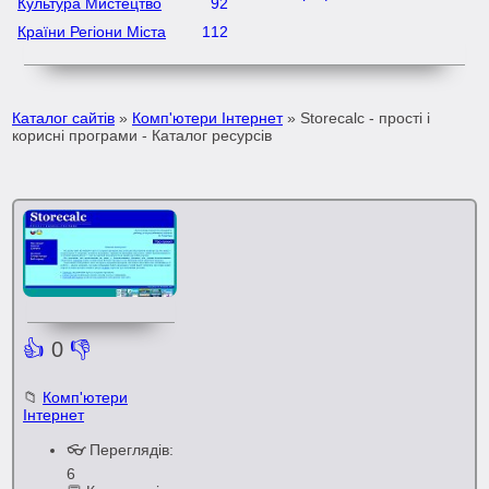
Культура Мистецтво
92
Країни Регіони Міста
112
Каталог сайтів
»
Комп'ютери Інтернет
» Storecalc - прості і
корисні програми - Каталог ресурсів
👍
0
👎
📁
Комп'ютери
Інтернет
👓 Переглядів:
6